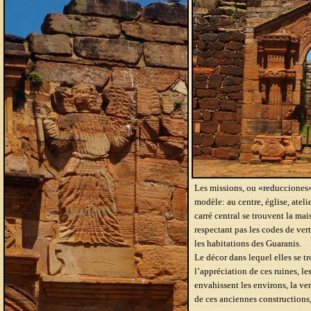
Les missions, ou «reducciones»
modèle: au centre, église, ateli
carré central se trouvent la m
respectant pas les codes de vertu
les habitations des Guaranis.
Le décor dans lequel elles se 
l’appréciation de ces ruines, le
envahissent les environs, la ve
de ces anciennes constructions,