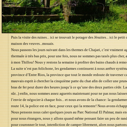
Puis la visite des ruines... ici se trouvait le potager des Jésuites... ici le petit 
maison des veuves...mouais.
Nous passons les jours suivant dans les thermes de Chajari, c’est vraiment a
thermale à très bas prix, pour une fois, nous ne sommes pas taxés plus cher, au
à mon Thillou! Nous y restons la semaine à profiter des bains chauds à remous
La suite n’est pas folichone, les gendarmes continuent à nous arrêter syst
province d’Entre Rios, la province que tout le monde redoute de traverser car
mauvais esprit à chercher la cinquième patte du chat afin de coller une prune
bras de fer peut durer des heures jusqu’à ce qu’une des deux parties cède. La
sûr...) enfin, nous sommes assez aguerris maintenant pour ne pas nous laisser
l’envie de négocier à chaque fois... et nous avons de la chance: la gendarme
route 14, la police est en face, pour ceux qui la remonte! Nous avons échappé 
Nous pensons nous caler quelques jours au Parc National El Palmar, mais enc
pour nous étrangers, nous y allons quand même pensant faire un peu de rando
pour couronner le tout, interdiction de camper librement, alors nous partons,