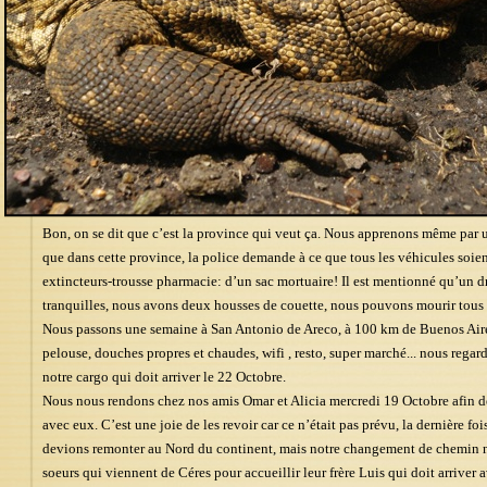
Bon, on se dit que c’est la province qui veut ça. Nous apprenons même par 
que dans cette province, la police demande à ce que tous les véhicules soien
extincteurs-trousse pharmacie: d’un sac mortuaire! Il est mentionné qu’un d
tranquilles, nous avons deux housses de couette, nous pouvons mourir tous
Nous passons une semaine à San Antonio de Areco, à 100 km de Buenos Aires
pelouse, douches propres et chaudes, wifi , resto, super marché... nous rega
notre cargo qui doit arriver le 22 Octobre.
Nous nous rendons chez nos amis Omar et Alicia mercredi 19 Octobre afin de
avec eux. C’est une joie de les revoir car ce n’était pas prévu, la dernière fo
devions remonter au Nord du continent, mais notre changement de chemin no
soeurs qui viennent de Céres pour accueillir leur frère Luis qui doit arriver a