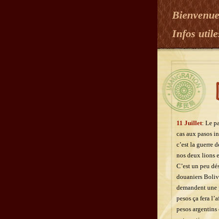
Bienvenu
Infos util
11 Juillet
: Le p
cas aux pasos in
c’est la guerre 
nos deux lions 
C’est un peu dés
douaniers Bolivi
demandent une pe
pesos ça fera l’
pesos argentins e