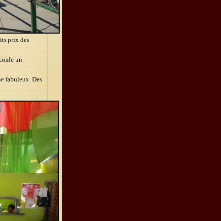
its prix des
coule un
rne fabuleux. Des