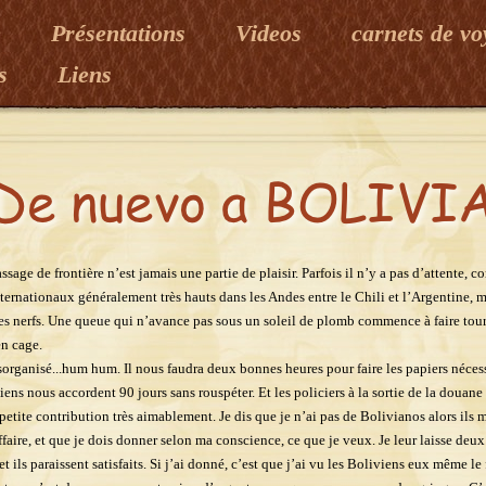
e
Présentations
Videos
carnets de v
es
Liens
assage de frontière n’est jamais une partie de plaisir. Parfois il n’y a pas d’attente, c
ternationaux généralement très hauts dans les Andes entre le Chili et l’Argentine, m
des nerfs. Une queue qui n’avance pas sous un soleil de plomb commence à faire tou
en cage.
organisé...hum hum. Il nous faudra deux bonnes heures pour faire les papiers nécess
ens nous accordent 90 jours sans rouspéter. Et les policiers à la sortie de la douane
tite contribution très aimablement. Je dis que je n’ai pas de Bolivianos alors ils 
affaire, et que je dois donner selon ma conscience, ce que je veux. Je leur laisse deux
t ils paraissent satisfaits. Si j’ai donné, c’est que j’ai vu les Boliviens eux même le 