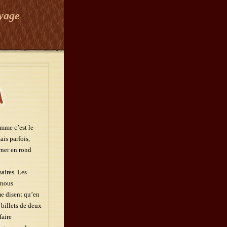
oyage
omme c’est le
ais parfois,
rner en rond
aires. Les
 nous
me disent qu’en
 billets de deux
faire