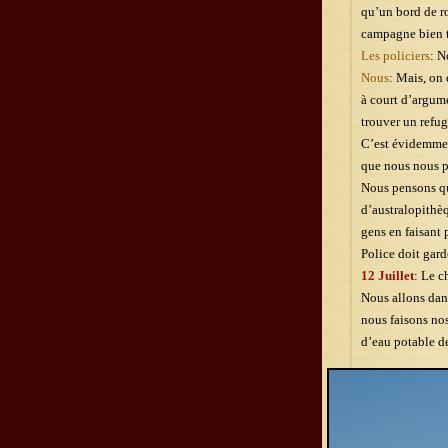
qu’un bord de ro
campagne bien t
Les policiers
: N
Nous
: Mais, on 
à court d’argume
trouver un refug
C’est évidemmen
que nous nous p
Nous pensons qu
d’australopithèqu
gens en faisant 
Police doit gard
12 Juillet
: Le c
Nous allons dans
nous faisons nos
d’eau potable de