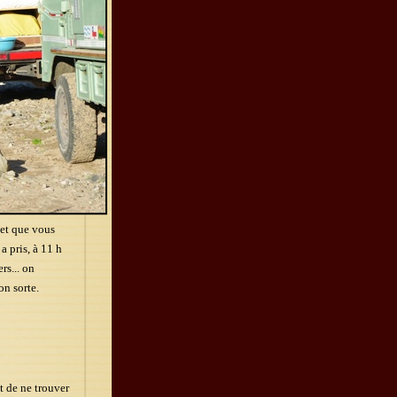
 et que vous
a pris, à 11 h
rs... on
on sorte.
t de ne trouver