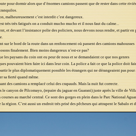
ute pour dormir alors que d’énormes camions passent que de rester dans cette rivièr
ranquilos.
on, malheureusement c’est interdit c’est dangereux.
est très très fatigués on a conduit mucho mucho et il nous faut du calme...
nt, et devant l’insistance polie des policiers, nous devons nous rendre, et partir en 
e.
t sur le bord de la route dans un renfoncement où passent des camions mahousses 
osons finalement. Bien moins dangereux n’est-ce pas?
e les paysans du coin ont eu peur de nous et se demandaient ce que nos genres
es pouvaient bien faire ici dans leur coin. La police a fait ce que la police doit fair
partir le plus diplomatiquement possible les étrangers qui ne dérangeaient pas pour 
er sa fierté quand même.
hant des camions a remplacé celui des crapauds. Mais la nuit fut correcte.
 le canyon de Pilcomayo, (repaire du jaguar en Guarani) juste après la ville de Vil
 courses au marché central. Ce sont des gorges en plein dans le Parc National Aguar
 la région. C’est aussi un endroit très prisé des pêcheurs qui attrapent le Sabalo et 