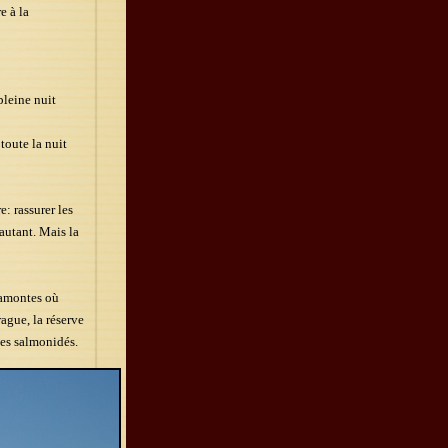
e à la
pleine nuit
toute la nuit
e: rassurer les
autant. Mais la
lamontes où
ague, la réserve
des salmonidés.