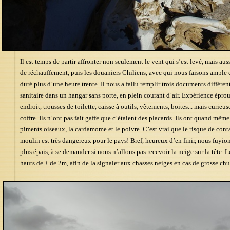
Il est temps de partir affronter non seulement le vent qui s’est levé, mais aus
de réchauffement, puis les douaniers Chiliens, avec qui nous faisons ample 
duré plus d’une heure trente. Il nous a fallu remplir trois documents différent
sanitaire dans un hangar sans porte, en plein courant d’air. Expérience éprou
endroit, trousses de toilette, caisse à outils, vêtements, boites... mais curie
coffre. Ils n’ont pas fait gaffe que c’étaient des placards. Ils ont quand mêm
piments oiseaux, la cardamome et le poivre. C’est vrai que le risque de cont
moulin est très dangereux pour le pays! Bref, heureux d’en finir, nous fuyion
plus épais, à se demander si nous n’allons pas recevoir la neige sur la tête. L
hauts de + de 2m, afin de la signaler aux chasses neiges en cas de grosse chu