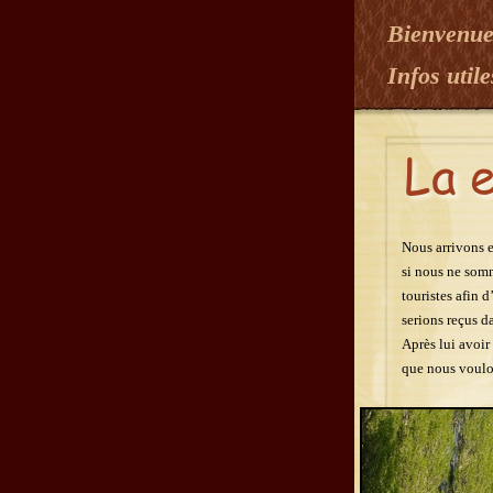
Bienvenu
Infos util
Nous arrivons e
si nous ne somm
touristes afin d
serions reçus d
Après lui avoir 
que nous voulo