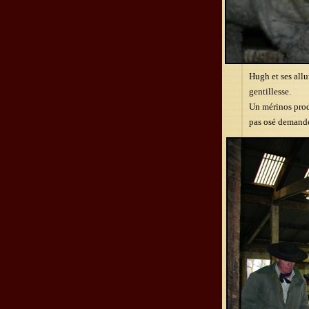
Hugh et ses allu
gentillesse.
Un mérinos produ
pas osé demander