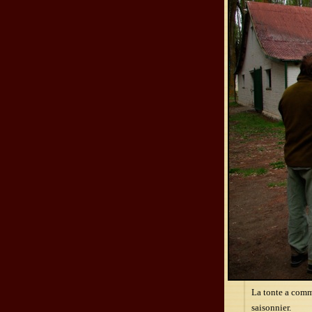
La tonte a comm
saisonnier.