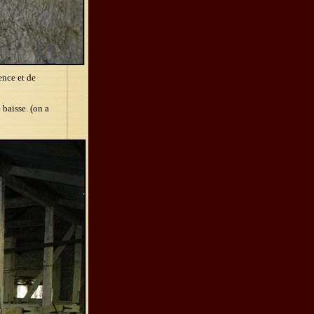
ence et de
 baisse. (on a