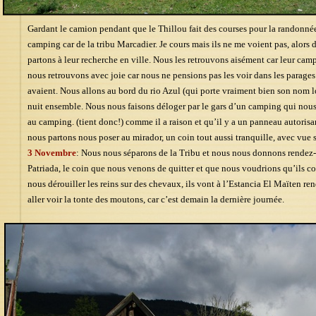
Gardant le camion pendant que le Thillou fait des courses pour la randonnée,
camping car de la tribu Marcadier. Je cours mais ils ne me voient pas, alors d
partons à leur recherche en ville. Nous les retrouvons aisément car leur cam
nous retrouvons avec joie car nous ne pensions pas les voir dans les parages
avaient. Nous allons au bord du rio Azul (qui porte vraiment bien son nom lor
nuit ensemble. Nous nous faisons déloger par le gars d’un camping qui nous di
au camping. (tient donc!) comme il a raison et qu’il y a un panneau autoris
nous partons nous poser au mirador, un coin tout aussi tranquille, avec vue sur
3 Novembre
: Nous nous séparons de la Tribu et nous nous donnons rendez
Patriada, le coin que nous venons de quitter et que nous voudrions qu’ils c
nous dérouiller les reins sur des chevaux, ils vont à l’Estancia El Maïten re
aller voir la tonte des moutons, car c’est demain la dernière journée.