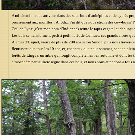
A mi-chemin, nous arrivons dans des sous bois d’aubépines et de cyprès pr
précisément aux morilles... Ah Ah... j’ai dit que nous étions des cow-boys? 
Oeil de Lynx (c’est mon nom d’Indienne) scrute le tapis végétal et débusqu
Les bois se transforment petit à petit, forêt de Coihues, ces grands arbres q
Alerces d’Esquel, vieux de plus de 200 ans selon Simon, puis nous traverso
fleurissent que tous les 10 ans, et, chanceux que nous sommes, sont en plei
forêts de Lingua, un arbre qui rougit complètement en automne et dont les t
atmosphère particulière règne dans ces bois, et nous nous attendons à tous 