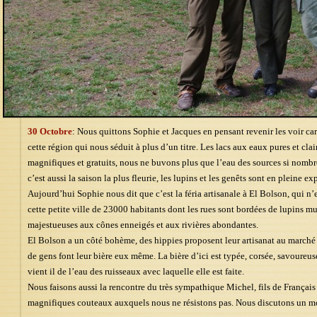
30 Octobre
: Nous quittons Sophie et Jacques en pensant revenir les voir ca
cette région qui nous séduit à plus d’un titre. Les lacs aux eaux pures et cl
magnifiques et gratuits, nous ne buvons plus que l’eau des sources si nombre
c’est aussi la saison la plus fleurie, les lupins et les genêts sont en pleine e
Aujourd’hui Sophie nous dit que c’est la féria artisanale à El Bolson, qui n’
cette petite ville de 23000 habitants dont les rues sont bordées de lupins m
majestueuses aux cônes enneigés et aux rivières abondantes.
El Bolson a un côté bohème, des hippies proposent leur artisanat au marché 
de gens font leur bière eux même. La bière d’ici est typée, corsée, savoureuse
vient il de l’eau des ruisseaux avec laquelle elle est faite.
Nous faisons aussi la rencontre du très sympathique Michel, fils de Français 
magnifiques couteaux auxquels nous ne résistons pas. Nous discutons un mo