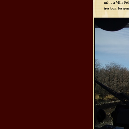
mène à Villa Péh
très bon, les ge