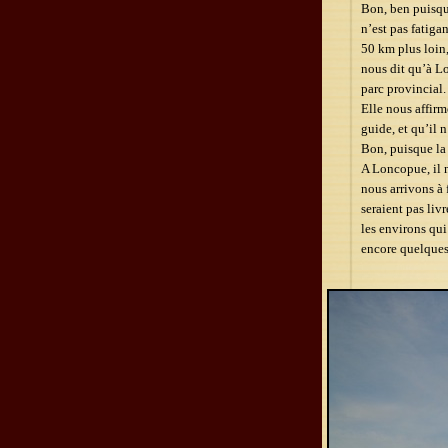
Bon, ben puisque
n’est pas fatigan
50 km plus loin,
nous dit qu’à Lo
parc provincial.
Elle nous affirm
guide, et qu’il 
Bon, puisque la 
A Loncopue, il n
nous arrivons à 
seraient pas liv
les environs qui
encore quelques 