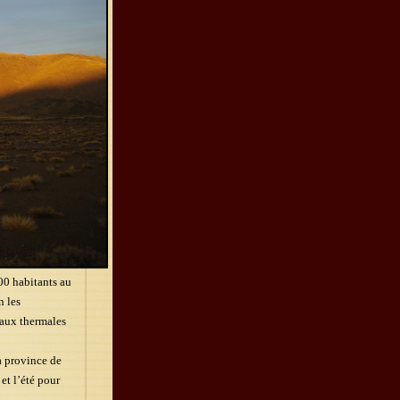
00 habitants au
n les
eaux thermales
la province de
et l’été pour