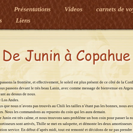
e
Présentations
Videos
carnets de v
es
Liens
passons la frontière, et effectivement, le soleil est plus présent de ce côté de la Cord
nous passons devant le très beau Lanin, avec comme message de bienvenue en Arge
ant au dessus de nous.
e Los Andes.
s que nous n’avons pas trouvés au Chili les tailles n’étant pas les bonnes, nous av
rs. Nous les commandons au repuesto du coin qui les aura demain.
de Junin est très calme, et nous trouvons sans problème un bon coin pour passer la nu
ortisseurs sont arrivés, Thille se met en salopette, et démonte les deux amortisseurs 
ation service. En début d’après midi, tout est remonté et décidons de ne pas prendre 