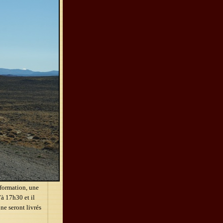
nformation, une
’à 17h30 et il
ne seront livrés