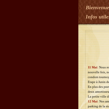
Bienvenu
Infos util
11 Mai
: Nous re
nouvelle fois, 
condors tournoy
Etape à Junin d
En plus des pneu
deux amortisseu
La petite ville 
12 Mai
: Nos am
parking de la st