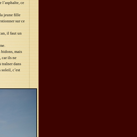
 l’asphalte, ce
a jeune fille
estionner sur ce
an, il faut un
ême.
s bidons, mais
 car ils ne
à traîner dans
soleil, c’est