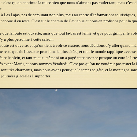
 c’est ça, on continue la route bien que nous n’aimons pas rouler tant, mais c’est de
t.
 à Las Lajas, pas de carburant non plus, mais au centre d’informations touristiques, l
ncopue il en reste. C’est sur le chemin de Caviahue et nous en profitons pour la qu
e que la route est ouverte, mais que tout là-bas est fermé, et que pour grimper le volc
n’y a plus personne à cette saison.
route est ouverte, et qu’on tient à voir ce cratère, nous décidons d’y aller quand m
e reste que de l’essence premium, la plus chère, et tout le monde rapplique avec se
faire le plein, et tant mieux, même si on a payé cette essence presque un euro le litre,
rés avant Mardi, et nous sommes Vendredi. C’est pas qu’on ne voudrait pas rester là 
 sont très charmants, mais nous avons peur que le temps se gâte, et la montagne sans 
journées glaciales à supporter.