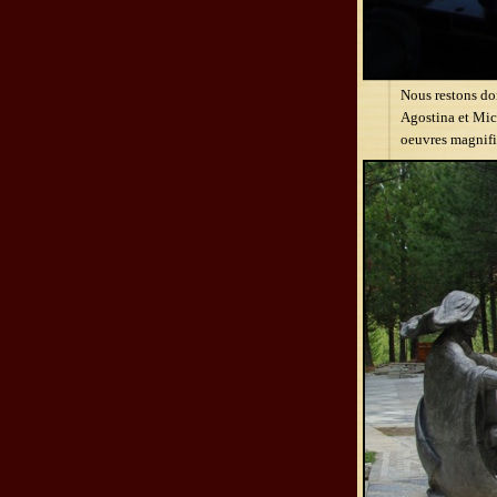
Nous restons don
Agostina et Mich
oeuvres magnifi