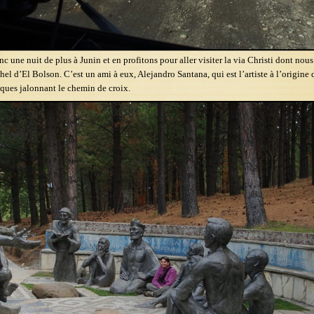
c une nuit de plus à Junin et en profitons pour aller visiter la via Christi dont nous
el d’El Bolson. C’est un ami à eux, Alejandro Santana, qui est l’artiste à l’origine 
ques jalonnant le chemin de croix.