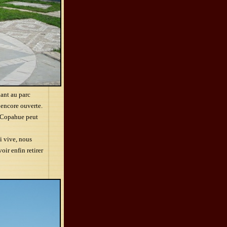
nant au parc
 encore ouverte.
an Copahue peut
i vive, nous
oir enfin retirer