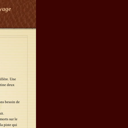
oyage
illère. Une
ntine deux
ons besoin de
it.
morts sur le
la piste qui