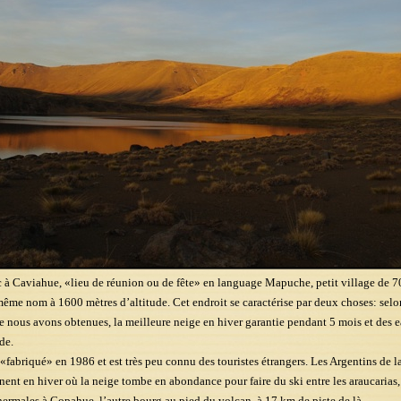
 à Caviahue, «lieu de réunion ou de fête» en language Mapuche, petit village de 7
ême nom à 1600 mètres d’altitude. Cet endroit se caractérise par deux choses: selo
e nous avons obtenues, la meilleure neige en hiver garantie pendant 5 mois et des 
de.
 «fabriqué» en 1986 et est très peu connu des touristes étrangers. Les Argentins de 
nt en hiver où la neige tombe en abondance pour faire du ski entre les araucarias, 
thermales à Copahue, l’autre bourg au pied du volcan, à 17 km de piste de là.