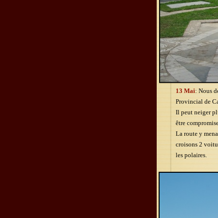
13 Mai
: Nous d
Provincial de Ca
Il peut neiger p
être compromise
La route y mena
croisons 2 voitu
les polaires.